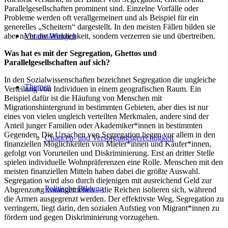
Parallelgesellschaften prominent sind. Einzelne Vorfälle oder
Probleme werden oft verallgemeinert und als Beispiel für ein
generelles „Scheitern“ dargestellt. In den meisten Fällen bilden sie
aber nicht die Wirklichkeit, sondern verzerren sie und übertreiben.
Veranstaltungen
Was hat es mit der Segregation, Ghettos und
Parallelgesellschaften auf sich?
In den Sozialwissenschaften bezeichnet Segregation die ungleiche
Themen
Verteilung von Individuen in einem geografischen Raum. Ein
Beispiel dafür ist die Häufung von Menschen mit
Migrationshintergrund in bestimmten Gebieten, aber dies ist nur
eines von vielen ungleich verteilten Merkmalen, andere sind der
Anteil junger Familien oder Akademiker*innen in bestimmten
Gegenden. Die Ursachen von Segregation liegen vor allem in den
Chancen- und Versorgungsgerechtigkeit
finanziellen Möglichkeiten von Mieter*innen und Käufer*innen,
gefolgt von Vorurteilen und Diskriminierung. Erst an dritter Stelle
spielen individuelle Wohnpräferenzen eine Rolle. Menschen mit den
meisten finanziellen Mitteln haben dabei die größte Auswahl.
Segregation wird also durch diejenigen mit ausreichend Geld zur
Politische Bildung
Abgrenzung vorangetrieben – die Reichen isolieren sich, während
die Armen ausgegrenzt werden. Der effektivste Weg, Segregation zu
verringern, liegt darin, den sozialen Aufstieg von Migrant*innen zu
fördern und gegen Diskriminierung vorzugehen.