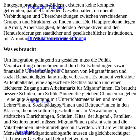
Entgegen prominenten Bildern existieren keine komplett
Politische Teilhabe
getrennten, parallel laufenden Gesellschaften, da überall
Verbindungen und Überschneidungen zwischen verschiedenen
Gruppen und Strukturen zu finden sind. Die Hauptprobleme liegen
in Armut, Arbeitslosigkeit, fehlenden Perspektiven und den
Herausforderungen staatlicher und gesellschaftlicher Institutionen,
Diversitätsorientierte Öffnung
mit Armut und Migration umzugehen.
Was es braucht
Um Integration gelingend zu gestalten muss die Politik
Verantwortung übernehmen und durch Entscheidungen sowie
Narrative Change
finanzielle Unterstützung die Chancen von Migrant*innen und
sozial Benachteiligten langfristig verbessern. Es braucht verfestigte
Aufenthaltstitel, eine abgesicherte Rechtssituation und einen
leichteren Zugang zum Arbeitsmarkt für Migrant*innen. Es braucht
bessere Schulen, um Schüler*innen die gleichen Chancen zu geben
– eine gute Ausstattung mit Unterrichtsmaterialien und mehr
Think Tank
Lehrer*innen, Sozialpädagog*innen und Betreuer*innen in den
Klassen, die interkulturell geschult sind. In Verwaltungen,
städtischen Einrichtungen, Schulen, Kitas, der Jugend-, Familien-
und Seniorenarbeit müssen Migrant*innen präsent sein und die
Mitarbeitenden interkulturell geschult werden. Und am wichtigsten:
Angebote
Menschen mit Migrationsbiografie müssen als gleichberechtigter
Teil unserer Gesellschaft betrachtet werden.